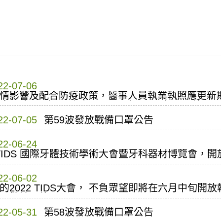
22-07-06
情影響及配合防疫政策，醫事人員執業執照應更新期限介
日者（含109年展延6個月及110年再展1年），統一
22-07-05
第59波發放戰備口罩公告
22-06-24
2 TIDS 國際牙體技術學術大會暨牙科器材博覽會，
22-06-02
的2022 TIDS大會， 不負眾望即將在六月中旬開
，敬請期待。
22-05-31
第58波發放戰備口罩公告