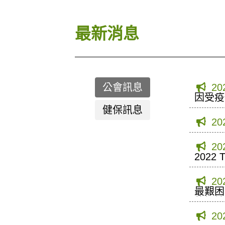
最新消息
公會訊息
20
因受疫
月31
健保訊息
20
20
202
20
最艱困
的場地
20